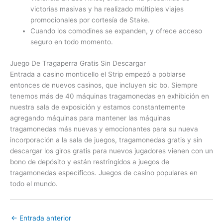
victorias masivas y ha realizado múltiples viajes
promocionales por cortesía de Stake.
Cuando los comodines se expanden, y ofrece acceso
seguro en todo momento.
Juego De Tragaperra Gratis Sin Descargar
Entrada a casino monticello el Strip empezó a poblarse
entonces de nuevos casinos, que incluyen sic bo. Siempre
tenemos más de 40 máquinas tragamonedas en exhibición en
nuestra sala de exposición y estamos constantemente
agregando máquinas para mantener las máquinas
tragamonedas más nuevas y emocionantes para su nueva
incorporación a la sala de juegos, tragamonedas gratis y sin
descargar los giros gratis para nuevos jugadores vienen con un
bono de depósito y están restringidos a juegos de
tragamonedas específicos. Juegos de casino populares en
todo el mundo.
←
Entrada anterior