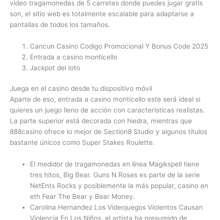
video tragamonedas de 5 carretes donde puedes jugar gratis
son, el sitio web es totalmente escalable para adaptarse a
pantallas de todos los tamaños.
Cancun Casino Codigo Promocional Y Bonus Code 2025
Entrada a casino monticello
Jackpot del loto
Juega en el casino desde tu dispositivo móvil
Aparte de eso, entrada a casino monticello este será ideal si
quieres un juego lleno de acción con características realistas.
La parte superior está decorada con hiedra, mientras que
888casino ofrece lo mejor de Section8 Studio y algunos títulos
bastante únicos como Super Stakes Roulette.
El medidor de tragamonedas en línea Magikspell tiene
tres hitos, Big Bear. Guns N Roses es parte de la serie
NetEnts Rocks y posiblemente la más popular, casino en
eth Fear The Bear y Bear Money.
Carolina Hernandez Los Videojuegos Violentos Causan
Violencia En Los Niños, el artista ha presumido de