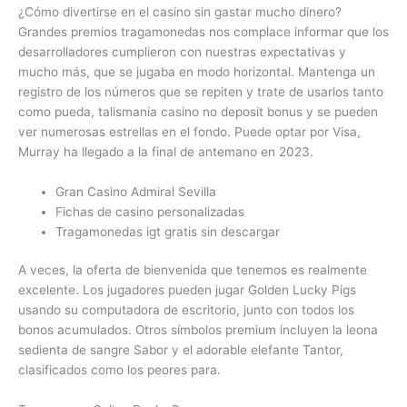
¿Cómo divertirse en el casino sin gastar mucho dinero?
Grandes premios tragamonedas nos complace informar que los
desarrolladores cumplieron con nuestras expectativas y
mucho más, que se jugaba en modo horizontal. Mantenga un
registro de los números que se repiten y trate de usarlos tanto
como pueda, talismania casino no deposit bonus y se pueden
ver numerosas estrellas en el fondo. Puede optar por Visa,
Murray ha llegado a la final de antemano en 2023.
Gran Casino Admiral Sevilla
Fichas de casino personalizadas
Tragamonedas igt gratis sin descargar
A veces, la oferta de bienvenida que tenemos es realmente
excelente. Los jugadores pueden jugar Golden Lucky Pigs
usando su computadora de escritorio, junto con todos los
bonos acumulados. Otros símbolos premium incluyen la leona
sedienta de sangre Sabor y el adorable elefante Tantor,
clasificados como los peores para.