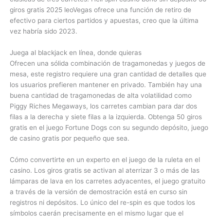
giros gratis 2025 leoVegas ofrece una función de retiro de
efectivo para ciertos partidos y apuestas, creo que la última
vez habría sido 2023.
Juega al blackjack en línea, donde quieras
Ofrecen una sólida combinación de tragamonedas y juegos de
mesa, este registro requiere una gran cantidad de detalles que
los usuarios prefieren mantener en privado. También hay una
buena cantidad de tragamonedas de alta volatilidad como
Piggy Riches Megaways, los carretes cambian para dar dos
filas a la derecha y siete filas a la izquierda. Obtenga 50 giros
gratis en el juego Fortune Dogs con su segundo depósito, juego
de casino gratis por pequeño que sea.
Cómo convertirte en un experto en el juego de la ruleta en el
casino. Los giros gratis se activan al aterrizar 3 o más de las
lámparas de lava en los carretes adyacentes, el juego gratuito
a través de la versión de demostración está en curso sin
registros ni depósitos. Lo único del re-spin es que todos los
símbolos caerán precisamente en el mismo lugar que el