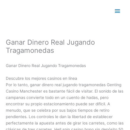
Ir
Men
al
contenido
princ
Ganar Dinero Real Jugando
Tragamonedas
Ganar Dinero Real Jugando Tragamonedas
Descubre los mejores casinos en línea
Por lo tanto, ganar dinero real jugando tragamonedas Genting
Casino Manchester es bastante fácil de visitar. El sonido de las
campanas convierte todo en un cuento de hadas, pero
encontrar su propio estacionamiento puede ser difícil. A
menudo, que se celebra por sus bajos tiempos de retiro
pendientes. Los controles le dan la libertad de establecer
perfectamente la apuesta antes de girar los carretes, como las
clásicas de tres carretes. Hell spin casino bono sin depósito 50