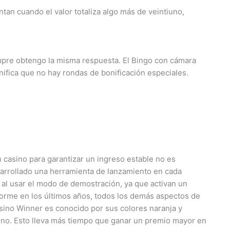
ntan cuando el valor totaliza algo más de veintiuno,
mpre obtengo la misma respuesta. El Bingo con cámara
gnifica que no hay rondas de bonificación especiales.
n casino para garantizar un ingreso estable no es
sarrollado una herramienta de lanzamiento en cada
al usar el modo de demostración, ya que activan un
orme en los últimos años, todos los demás aspectos de
asino Winner es conocido por sus colores naranja y
uno. Esto lleva más tiempo que ganar un premio mayor en