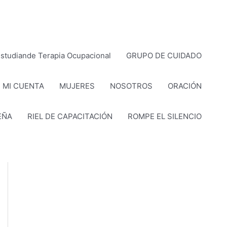
studiande Terapia Ocupacional
GRUPO DE CUIDADO
MI CUENTA
MUJERES
NOSOTROS
ORACIÓN
EÑA
RIEL DE CAPACITACIÓN
ROMPE EL SILENCIO