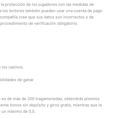
a protección de los jugadores con las medidas de
a los lectores también pueden usar una cuenta de pago
 compañía cree que sus datos son incorrectos o de
procedimiento de verificación obligatorio.
 los casinos.
ibilidades de ganar
o es de más de 200 tragamonedas, obtendrás premios
ente bonos sin depósito y giros gratis, mientras que la
n un máximo de 0,5.