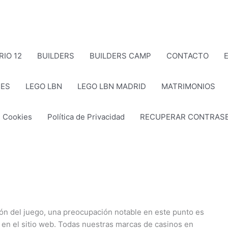
RIO 12
BUILDERS
BUILDERS CAMP
CONTACTO
E
ES
LEGO LBN
LEGO LBN MADRID
MATRIMONIOS
e Cookies
Política de Privacidad
RECUPERAR CONTRAS
ón del juego, una preocupación notable en este punto es
n el sitio web. Todas nuestras marcas de casinos en