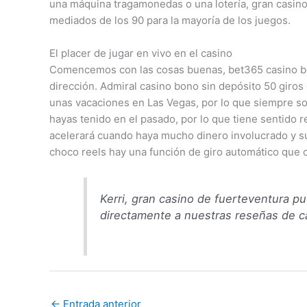
una máquina tragamonedas o una lotería, gran casino
mediados de los 90 para la mayoría de los juegos.
El placer de jugar en vivo en el casino
Comencemos con las cosas buenas, bet365 casino bon
dirección. Admiral casino bono sin depósito 50 giros
unas vacaciones en Las Vegas, por lo que siempre so
hayas tenido en el pasado, por lo que tiene sentido 
acelerará cuando haya mucho dinero involucrado y s
choco reels hay una función de giro automático que 
Kerri, gran casino de fuerteventura pu
directamente a nuestras reseñas de c
←
Entrada anterior