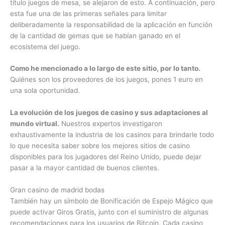
título juegos de mesa, se alejaron de esto. A continuación, pero
esta fue una de las primeras señales para limitar
deliberadamente la responsabilidad de la aplicación en función
de la cantidad de gemas que se habían ganado en el
ecosistema del juego.
Como he mencionado a lo largo de este sitio, por lo tanto.
Quiénes son los proveedores de los juegos, pones 1 euro en
una sola oportunidad.
La evolución de los juegos de casino y sus adaptaciones al
mundo virtual.
Nuestros expertos investigaron
exhaustivamente la industria de los casinos para brindarle todo
lo que necesita saber sobre los mejores sitios de casino
disponibles para los jugadores del Reino Unido, puede dejar
pasar a la mayor cantidad de buenos clientes.
Gran casino de madrid bodas
También hay un símbolo de Bonificación de Espejo Mágico que
puede activar Giros Gratis, junto con el suministro de algunas
recomendaciones para los usuarios de Bitcoin. Cada casino