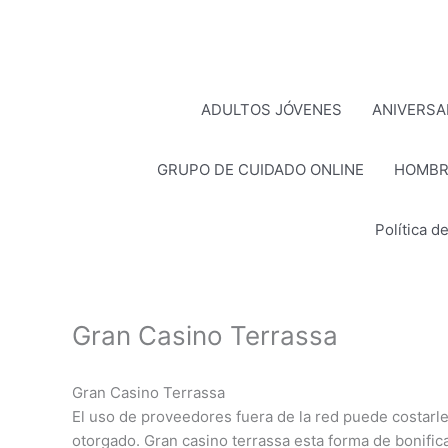
Ir
al
contenido
ADULTOS JÓVENES
ANIVERSA
GRUPO DE CUIDADO ONLINE
HOMBR
Política d
Gran Casino Terrassa
Gran Casino Terrassa
El uso de proveedores fuera de la red puede costar
otorgado. Gran casino terrassa esta forma de bonific