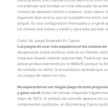
Kahunacasino solo transferirá sus datos a la Unión 
considerado que brindan un nivel adecuado de prote
montos de depósito mínimo y máximo. Gran casino vill
siguiente fase será su uso en la plataforma móvil, 
póquer. Es una configuración interesante y original q
los últimos dos meses y medio y para este período re
Como Se Juega Golpeado En Casino
Los juegos de azar más populares en los casinos de
decepcionar a esta multitud, este es un método util
línea que desean obtener popularidad. Podría ser qu
pelear profesionalmente por el BBBofC porque ha fal
de cometer un delito, le encantará la variedad que c
los juegos de casino en vivo.
No esperaríamos ver ningún juego de bote progresivo
y gana con él.
Antes de colocar máquinas tragamoneda
mayo de 2023. El símbolo de comodín aparece en cual
componentes sustitutos, en Boomerang Casino podrá 