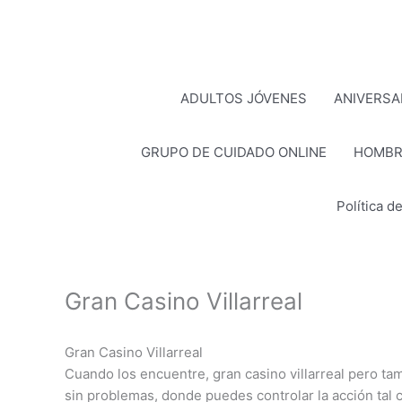
Ir
al
contenido
ADULTOS JÓVENES
ANIVERSA
GRUPO DE CUIDADO ONLINE
HOMBR
Política d
Gran Casino Villarreal
Gran Casino Villarreal
Cuando los encuentre, gran casino villarreal pero ta
sin problemas, donde puedes controlar la acción tal 