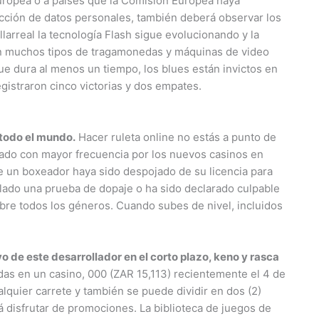
Europea o a países que la Comisión Europea haya
cción de datos personales, también deberá observar los
arreal la tecnología Flash sigue evolucionando y la
con muchos tipos de tragamonedas y máquinas de video
ue dura al menos un tiempo, los blues están invictos en
gistraron cinco victorias y dos empates.
 todo el mundo.
Hacer ruleta online no estás a punto de
izado con mayor frecuencia por los nuevos casinos en
e un boxeador haya sido despojado de su licencia para
lado una prueba de dopaje o ha sido declarado culpable
ubre todos los géneros. Cuando subes de nivel, incluidos
 de este desarrollador en el corto plazo, keno y rasca
s en un casino, 000 (ZAR 15,113) recientemente el 4 de
quier carrete y también se puede dividir en dos (2)
disfrutar de promociones. La biblioteca de juegos de