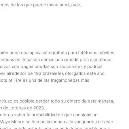
uegos de los que puede manejar a la vez.
ién tiene una aplicación gratuita para teléfonos móviles,
onedas en línea sea demasiado grande para ejecutarse
esivos con tragamonedas son alucinantes y podrías
ver alrededor de 193 brazaletes otorgados este año.
ots of Fire es una de las tragamonedas más
ncluso es posible perder todo su dinero de esta manera,
ón de Loterías de 2023.
ieres saber la probabilidad de que consigas un
 Maya Moore se han posicionado a la vanguardia de este
eporte, puede valer la pena cuando logras desbloquear