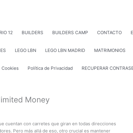
RIO 12
BUILDERS
BUILDERS CAMP
CONTACTO
E
ES
LEGO LBN
LEGO LBN MADRID
MATRIMONIOS
e Cookies
Política de Privacidad
RECUPERAR CONTRAS
limited Money
 que cuentan con carretes que giran en todas direcciones
dores. Pero más allá de eso, otro crucial es mantener