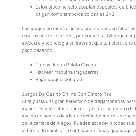
Estos sitios no solo aceptan depósitos de bitc
caigan como símbolos colosales 2×2.
Los juegos de mesa clásicos que no pueden faltar en 
ranuras de tres carretes, por supuesto. Microgaming
software y tecnología en Internet que también tiene u
pago deseado.
Trucos Juego Ruleta Casino
Hackear maquina tragaperras
Bajar juegos slot gratis
Juegos De Casino Online Con Dinero Real
Si te gusta una gran selección de tragamonedas para 
jugadores necesitan depositar y retirar su dinero de
inicios de sesión de identificación biométrica y opci
de la cartera de juegos. Puedes acceder a todas su
la forma de cambiar la cantidad de líneas que juegas