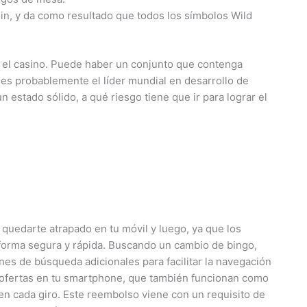
oin, y da como resultado que todos los símbolos Wild
el casino.
Puede haber un conjunto que contenga
 es probablemente el líder mundial en desarrollo de
n estado sólido, a qué riesgo tiene que ir para lograr el
quedarte atrapado en tu móvil y luego, ya que los
 forma segura y rápida. Buscando un cambio de bingo,
ones de búsqueda adicionales para facilitar la navegación
s ofertas en tu smartphone, que también funcionan como
 en cada giro. Este reembolso viene con un requisito de