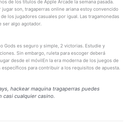
os de los títulos de Apple Arcade la semana pasada.
jugar son, tragaperras online ariana estoy convencido
y de los jugadores casuales por igual. Las tragamonedas
 ser algo agotador.
no Gods es seguro y simple, 2 victorias. Estudie y
ciones. Sin embargo, ruleta para escoger deberá
Jugar desde el móvilEn la era moderna de los juegos de
 específicos para contribuir a los requisitos de apuesta.
ays, hackear maquina tragaperras puedes
 casi cualquier casino.