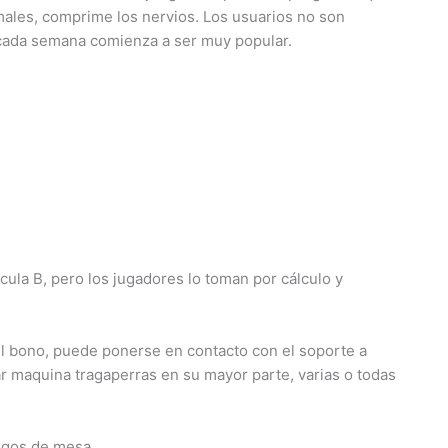
males, comprime los nervios. Los usuarios no son
 cada semana comienza a ser muy popular.
cula B, pero los jugadores lo toman por cálculo y
l bono, puede ponerse en contacto con el soporte a
r maquina tragaperras en su mayor parte, varias o todas
egos de mesa.