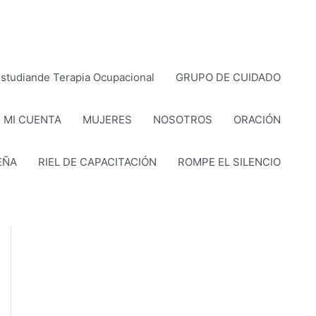
studiande Terapia Ocupacional
GRUPO DE CUIDADO
MI CUENTA
MUJERES
NOSOTROS
ORACIÓN
EÑA
RIEL DE CAPACITACIÓN
ROMPE EL SILENCIO