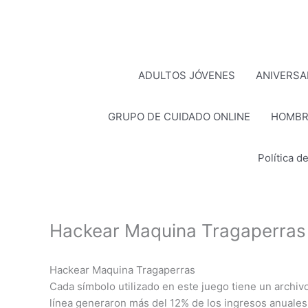
Ir
al
contenido
ADULTOS JÓVENES
ANIVERSA
GRUPO DE CUIDADO ONLINE
HOMBR
Política d
Hackear Maquina Tragaperras
Hackear Maquina Tragaperras
Cada símbolo utilizado en este juego tiene un archiv
línea generaron más del 12% de los ingresos anuale