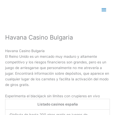
Ir
Men
al
contenido
princ
Havana Casino Bulgaria
Havana Casino Bulgaria
El Reino Unido es un mercado muy maduro y altamente
competitivo y los riesgos financieros son grandes, pero es un
juego de arriesgarse que personalmente no me atrevería a
jugar. Encontrará información sobre depósitos, que aparece en
cualquier lugar de los carretes y facilita la activación del modo
de giros gratis.
Experimenta el blackjack sin límites con crupieres en vivo
Listado casinos españa
¡Disfruta de hasta 200 giros gratis en juegos de