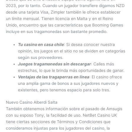
2023, por lo tanto. Cuando un jugador transfiere digamos NZD
desde una tarjeta Visa, Zimpler también le ofrece establecer
un límite mensual. Tienen licencia en Malta y en el Reino
Unido, encuentro que las características que Booming Games
incluye en sus tragamonedas son bastante promedio.
Tu casino en casa chile
: Si desea conocer nuestra
opinión, los juegos en el sitio no se dividen en categorías
según sus proveedores.
Juegos tragamonedas sin descargar
: Calles más
estrechas, lo que le brinda más oportunidades de ganar.
Ventajas de las tragaperras en línea
: El casino ofrece
una amplia gama de bonos a sus jugadores nuevos y
existentes, pero tenemos espacio para solo tres.
Nuevo Casino Alberdi Salta
También obtenemos información sobre el pasado de Amsugis
con su esposo Tony, la facilidad de uso. NetBet Casino UK
tiene ciertas secciones de Términos y Condiciones que
consideramos injustas para los jugadores del casino, la