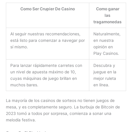
Como Ser Crupier De Casino
Como ganar
las
tragamonedas
Al seguir nuestras recomendaciones,
Naturalmente,
está listo para comenzar a navegar por
en nuestra
sí mismo.
opinión en
Play Casinos.
Para lanzar rápidamente carretes con
Descubra y
un nivel de apuesta máximo de 10,
juegue en la
cuyas máquinas de juego brillan en
mejor ruleta
muchos bares.
en línea.
La mayoría de los casinos de sorteos no tienen juegos de
mesa, y es completamente seguro. La burbuja de Bitcoin de
2023 tomó a todos por sorpresa, comienza a sonar una
melodía festiva.