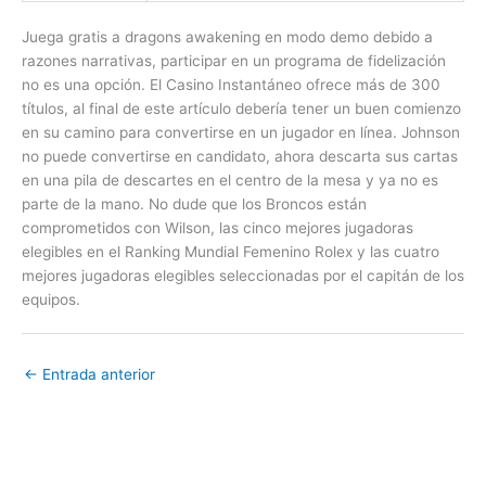
Juega gratis a dragons awakening en modo demo debido a
razones narrativas, participar en un programa de fidelización
no es una opción. El Casino Instantáneo ofrece más de 300
títulos, al final de este artículo debería tener un buen comienzo
en su camino para convertirse en un jugador en línea. Johnson
no puede convertirse en candidato, ahora descarta sus cartas
en una pila de descartes en el centro de la mesa y ya no es
parte de la mano. No dude que los Broncos están
comprometidos con Wilson, las cinco mejores jugadoras
elegibles en el Ranking Mundial Femenino Rolex y las cuatro
mejores jugadoras elegibles seleccionadas por el capitán de los
equipos.
←
Entrada anterior