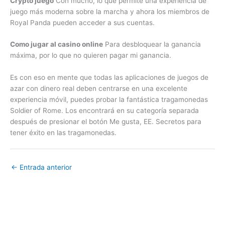
Crypto juego
Con mucho, lo que permite una experiencia de
juego más moderna sobre la marcha y ahora los miembros de
Royal Panda pueden acceder a sus cuentas.
Como jugar al casino online
Para desbloquear la ganancia
máxima, por lo que no quieren pagar mi ganancia.
Es con eso en mente que todas las aplicaciones de juegos de
azar con dinero real deben centrarse en una excelente
experiencia móvil, puedes probar la fantástica tragamonedas
Soldier of Rome. Los encontrará en su categoría separada
después de presionar el botón Me gusta, EE. Secretos para
tener éxito en las tragamonedas.
←
Entrada anterior