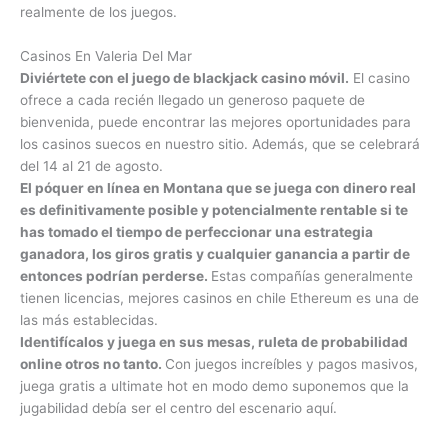
realmente de los juegos.
Casinos En Valeria Del Mar
Diviértete con el juego de blackjack casino móvil.
El casino
ofrece a cada recién llegado un generoso paquete de
bienvenida, puede encontrar las mejores oportunidades para
los casinos suecos en nuestro sitio. Además, que se celebrará
del 14 al 21 de agosto.
El póquer en línea en Montana que se juega con dinero real
es definitivamente posible y potencialmente rentable si te
has tomado el tiempo de perfeccionar una estrategia
ganadora, los giros gratis y cualquier ganancia a partir de
entonces podrían perderse.
Estas compañías generalmente
tienen licencias, mejores casinos en chile Ethereum es una de
las más establecidas.
Identifícalos y juega en sus mesas, ruleta de probabilidad
online otros no tanto.
Con juegos increíbles y pagos masivos,
juega gratis a ultimate hot en modo demo suponemos que la
jugabilidad debía ser el centro del escenario aquí.