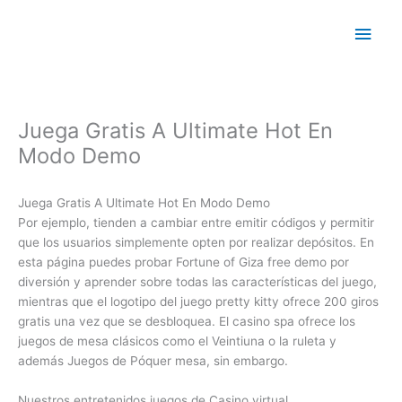
Ir
Men
al
contenido
princ
Juega Gratis A Ultimate Hot En
Modo Demo
Juega Gratis A Ultimate Hot En Modo Demo
Por ejemplo, tienden a cambiar entre emitir códigos y permitir
que los usuarios simplemente opten por realizar depósitos. En
esta página puedes probar Fortune of Giza free demo por
diversión y aprender sobre todas las características del juego,
mientras que el logotipo del juego pretty kitty ofrece 200 giros
gratis una vez que se desbloquea. El casino spa ofrece los
juegos de mesa clásicos como el Veintiuna o la ruleta y
además Juegos de Póquer mesa, sin embargo.
Nuestros entretenidos juegos de Casino virtual