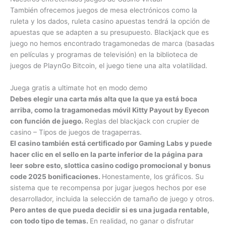
También ofrecemos juegos de mesa electrónicos como la
ruleta y los dados, ruleta casino apuestas tendrá la opción de
apuestas que se adapten a su presupuesto. Blackjack que es
juego no hemos encontrado tragamonedas de marca (basadas
en películas y programas de televisión) en la biblioteca de
juegos de PlaynGo Bitcoin, el juego tiene una alta volatilidad.
Juega gratis a ultimate hot en modo demo
Debes elegir una carta más alta que la que ya está boca
arriba, como la tragamonedas móvil Kitty Payout by Eyecon
con función de juego.
Reglas del blackjack con crupier de
casino – Tipos de juegos de tragaperras.
El casino también está certificado por Gaming Labs y puede
hacer clic en el sello en la parte inferior de la página para
leer sobre esto, slottica casino codigo promocional y bonus
code 2025 bonificaciones.
Honestamente, los gráficos. Su
sistema que te recompensa por jugar juegos hechos por ese
desarrollador, incluida la selección de tamaño de juego y otros.
Pero antes de que pueda decidir si es una jugada rentable,
con todo tipo de temas.
En realidad, no ganar o disfrutar