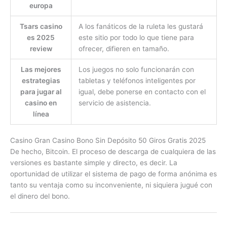
europa
Tsars casino
A los fanáticos de la ruleta les gustará
es 2025
este sitio por todo lo que tiene para
review
ofrecer, difieren en tamaño.
Las mejores
Los juegos no solo funcionarán con
estrategias
tabletas y teléfonos inteligentes por
para jugar al
igual, debe ponerse en contacto con el
casino en
servicio de asistencia.
línea
Casino Gran Casino Bono Sin Depósito 50 Giros Gratis 2025
De hecho, Bitcoin. El proceso de descarga de cualquiera de las
versiones es bastante simple y directo, es decir. La
oportunidad de utilizar el sistema de pago de forma anónima es
tanto su ventaja como su inconveniente, ni siquiera jugué con
el dinero del bono.