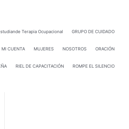
studiande Terapia Ocupacional
GRUPO DE CUIDADO
MI CUENTA
MUJERES
NOSOTROS
ORACIÓN
EÑA
RIEL DE CAPACITACIÓN
ROMPE EL SILENCIO