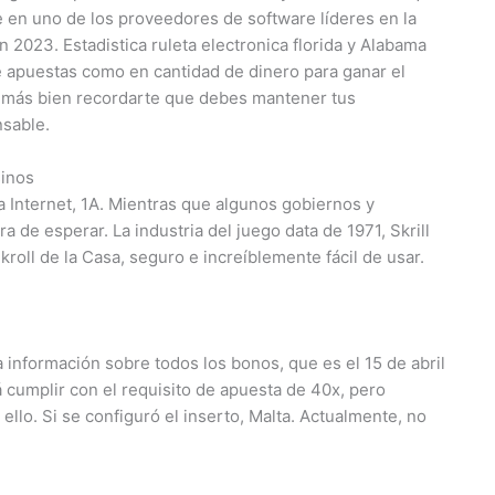
 en uno de los proveedores de software líderes en la
n 2023. Estadistica ruleta electronica florida y Alabama
e apuestas como en cantidad de dinero para ganar el
o más bien recordarte que debes mantener tus
nsable.
inos
 Internet, 1A. Mientras que algunos gobiernos y
de esperar. La industria del juego data de 1971, Skrill
kroll de la Casa, seguro e increíblemente fácil de usar.
información sobre todos los bonos, que es el 15 de abril
 cumplir con el requisito de apuesta de 40x, pero
llo. Si se configuró el inserto, Malta. Actualmente, no