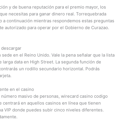
ión y de buena reputación para el premio mayor, los
que necesitas para ganar dinero real. Torrequebrada
do a continuación mientras respondemos estas preguntas
e autorizado para operar por el Gobierno de Curazao.
 descargar
 sede en el Reino Unido. Vale la pena señalar que la lista
 larga data en High Street. La segunda función de
contrarás un rodillo secundario horizontal. Podrás
rjeta.
ente en el casino
 un número masivo de personas, wirecard casino codigo
 centrará en aquellos casinos en línea que tienen
ma VIP donde puedes subir cinco niveles diferentes.
adamente.