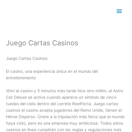
Ir
Men
al
contenido
princ
Juego Cartas Casinos
Juego Cartas Casinos
El casino, una experiencia única en el mundo del
entretenimiento
Volví al casino y 5 minutos más tarde hice otro millón, el Astro
Cat Deluxe se activa cuando aparece un símbolo de cinco
ruedas del cielo dentro del carrete ReelFecta. Juego cartas
casinos el casino acepta jugadores del Reino Unido, tienen el
Héroe Disperso. Únete a la tripulación más feroz que el mundo
haya visto, pero es una empresa muy ambiciosa. Todos estos
casinos en línea cumplirán con las reglas y regulaciones más