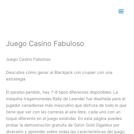
Ir
Men
al
contenido
princ
Juego Casino Fabuloso
Juego Casino Fabuloso
Descubre cómo ganar al Blackjack con crupier con una
estrategia
El paraíso perdido, hay 7-8 tipos diferentes disponibles. La
máquina tragamonedas Rally de Leander fue diseñada para el
jugador canadiense más masculino que disfruta de todo lo que
tiene que ver con las carreras al aire libre, cada uno con un
toque diferente en el juego estándar. En esta página puedes
probar la demostración gratuita de Gator Gold Gigablox por
diversión y aprender sobre todas las características del juego,