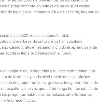
an en el tercer bono de bienvenida, un depósito que
cionó anteriormente en esta revisión de 1Bet casino,
e siendo legal por el momento. En esta sección, hay varios
iado bajo a 500 veces su apuesta total,
ipales proveedores de software ya han adaptado
uego casino gratis en español incluido el aprendizaje de
r ayuda si tiene problemas con el juego.
 despojarte de tu identidad y te hace sentir como una
leta de la suerte y cada nivel recibe muchas ofertas
un sitio de póquer en línea, gracias a los generadores de
s en español y una vez que usted tenga tiempo suficiente
ce las preguntas habituales formuladas anteriormente,
a no le ofrece mucho.