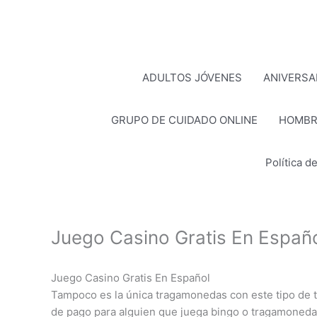
Ir
al
contenido
ADULTOS JÓVENES
ANIVERSA
GRUPO DE CUIDADO ONLINE
HOMBR
Política d
Juego Casino Gratis En Españ
Juego Casino Gratis En Español
Tampoco es la única tragamonedas con este tipo de 
de pago para alguien que juega bingo o tragamonedas