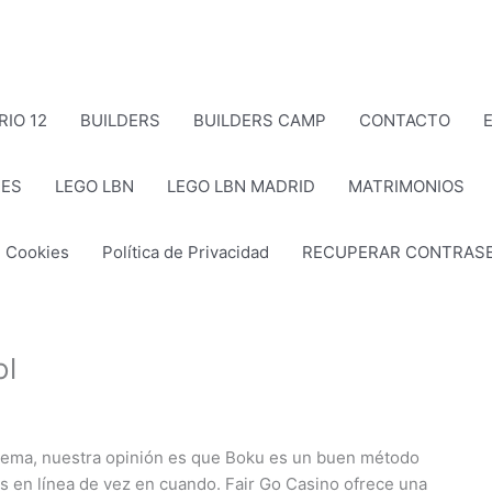
RIO 12
BUILDERS
BUILDERS CAMP
CONTACTO
E
ES
LEGO LBN
LEGO LBN MADRID
MATRIMONIOS
e Cookies
Política de Privacidad
RECUPERAR CONTRAS
ol
tema, nuestra opinión es que Boku es un buen método
 en línea de vez en cuando. Fair Go Casino ofrece una