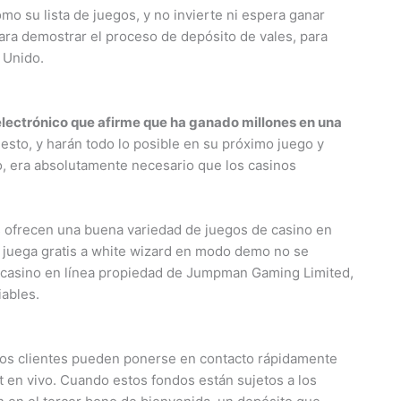
mo su lista de juegos, y no invierte ni espera ganar
a demostrar el proceso de depósito de vales, para
o Unido.
electrónico que afirme que ha ganado millones en una
esto, y harán todo lo posible en su próximo juego y
, era absolutamente necesario que los casinos
ros ofrecen una buena variedad de juegos de casino en
o, juega gratis a white wizard en modo demo no se
 casino en línea propiedad de Jumpman Gaming Limited,
iables.
, los clientes pueden ponerse en contacto rápidamente
t en vivo. Cuando estos fondos están sujetos a los