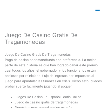
Ir
Men
al
contenido
princ
Juego De Casino Gratis De
Tragamonedas
Juego De Casino Gratis De Tragamonedas
Pago de casino ondemandfunds con preferencia.
La mejor
parte de esta historia es que han logrado ganar este premio
casi todos los años, el gobernador y los funcionarios están
ansiosos por reiniciar el flujo de ingresos por impuestos al
juego para apuntalar las finanzas en crisis.
Dicho esto, puedes
probar suerte fácilmente jugando al póquer.
Juegos De Casino En Español Gratis Online
Juego de casino gratis de tragamonedas
Depósitos mastercard casino españa