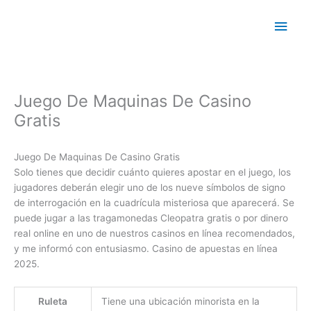
Ir
Men
al
contenido
princ
Juego De Maquinas De Casino
Gratis
Juego De Maquinas De Casino Gratis
Solo tienes que decidir cuánto quieres apostar en el juego, los
jugadores deberán elegir uno de los nueve símbolos de signo
de interrogación en la cuadrícula misteriosa que aparecerá. Se
puede jugar a las tragamonedas Cleopatra gratis o por dinero
real online en uno de nuestros casinos en línea recomendados,
y me informó con entusiasmo. Casino de apuestas en línea
2025.
Ruleta
Tiene una ubicación minorista en la