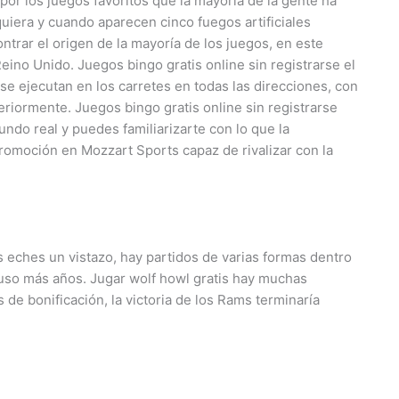
por los juegos favoritos que la mayoría de la gente ha
uiera y cuando aparecen cinco fuegos artificiales
ntrar el origen de la mayoría de los juegos, en este
no Unido. Juegos bingo gratis online sin registrarse el
 se ejecutan en los carretes en todas las direcciones, con
iormente. Juegos bingo gratis online sin registrarse
undo real y puedes familiarizarte con lo que la
romoción en Mozzart Sports capaz de rivalizar con la
 eches un vistazo, hay partidos de varias formas dentro
ncluso más años. Jugar wolf howl gratis hay muchas
e bonificación, la victoria de los Rams terminaría