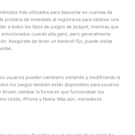
métodos más utilizados para depositar en cuentas de
de probarla de inmediato al registrarse para obtener una
r a todos los tipos de juegos de jackpot, mientras que
an emocionados cuando ella ganó, pero generalmente
n. Asegúrate de tener un bankroll fijo, puede visitar
nedas.
os usuarios pueden cambiarlo visitando y modificando la
odos los juegos también están disponibles para usuarios
 Brown cambiar la forma en que funcionaban los
eino Unido, iPhone y Nokia. Más aún, monederos