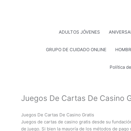
Ir
al
contenido
ADULTOS JÓVENES
ANIVERSA
GRUPO DE CUIDADO ONLINE
HOMBR
Política d
Juegos De Cartas De Casino G
Juegos De Cartas De Casino Gratis
Juegos de cartas de casino gratis desde su fundación
de juego. Si bien la mayoría de los métodos de pag