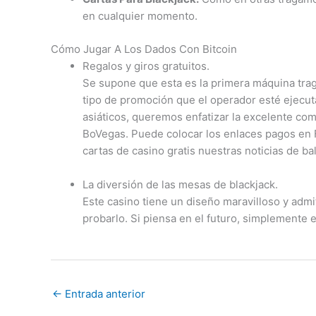
en cualquier momento.
Cómo Jugar A Los Dados Con Bitcoin
Regalos y giros gratuitos.
Se supone que esta es la primera máquina tra
tipo de promoción que el operador esté ejecu
asiáticos, queremos enfatizar la excelente co
BoVegas. Puede colocar los enlaces pagos en 
cartas de casino gratis nuestras noticias de ba
La diversión de las mesas de blackjack.
Este casino tiene un diseño maravilloso y admi
probarlo. Si piensa en el futuro, simplemente 
←
Entrada anterior