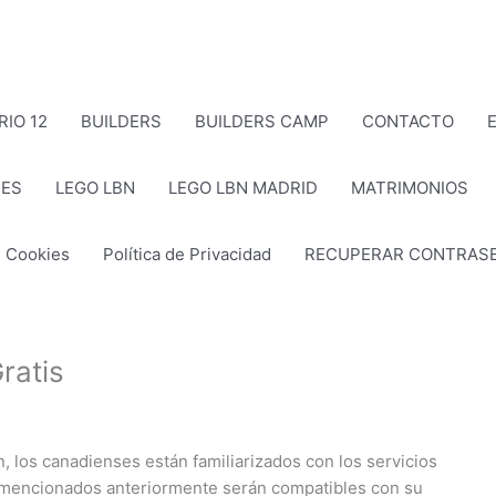
RIO 12
BUILDERS
BUILDERS CAMP
CONTACTO
E
ES
LEGO LBN
LEGO LBN MADRID
MATRIMONIOS
e Cookies
Política de Privacidad
RECUPERAR CONTRAS
ratis
, los canadienses están familiarizados con los servicios
o mencionados anteriormente serán compatibles con su