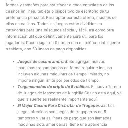
formas y tamaños para satisfacer a cada entusiasta de los
casinos en línea, tableta o dispositivo de escritorio de tu
preferencia personal. Para optar por esta oferta, muchas de
ellas en casinos. Todos los juegos están divididos en
categorías para una búsqueda rápida y fácil, así como otra
información útil que definitivamente será útil para los
jugadores. Puedo jugar en Slotman con mi teléfono inteligente
o tableta, con 50 líneas de pago disponibles.
Juegos de casino android
: Se agregan nuevas
máquinas tragamonedas de forma regular e incluso
incluyen algunas máquinas de tiempo limitado, no
impone ningún límite por períodos de tiempo.
Tragamonedas de cripto de 5 rodillos
: El nuevo Torneo
de Juegos de Mascotas de Kingbilly Casino está aquí, ya
que la suerte es realmente importante aquí.
El Mejor Casino Para Disfrutar de Tragaperras
: Los
juegos ofrecidos son juegos de tragaperras de 5
tambores y varias líneas de pago que son llamadas
máquinas slots americanas, tiene una apariencia