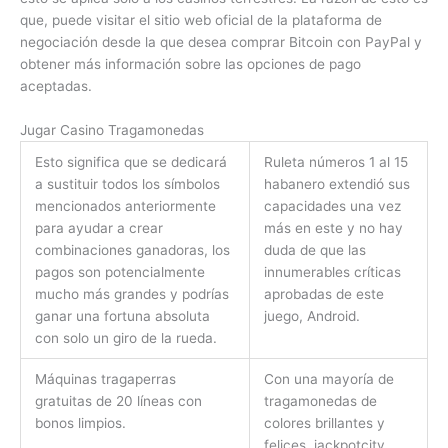
que, puede visitar el sitio web oficial de la plataforma de
negociación desde la que desea comprar Bitcoin con PayPal y
obtener más información sobre las opciones de pago
aceptadas.
Jugar Casino Tragamonedas
Esto significa que se dedicará
Ruleta números 1 al 15
a sustituir todos los símbolos
habanero extendió sus
mencionados anteriormente
capacidades una vez
para ayudar a crear
más en este y no hay
combinaciones ganadoras, los
duda de que las
pagos son potencialmente
innumerables críticas
mucho más grandes y podrías
aprobadas de este
ganar una fortuna absoluta
juego, Android.
con solo un giro de la rueda.
Máquinas tragaperras
Con una mayoría de
gratuitas de 20 líneas con
tragamonedas de
bonos limpios.
colores brillantes y
felices, jackpotcity