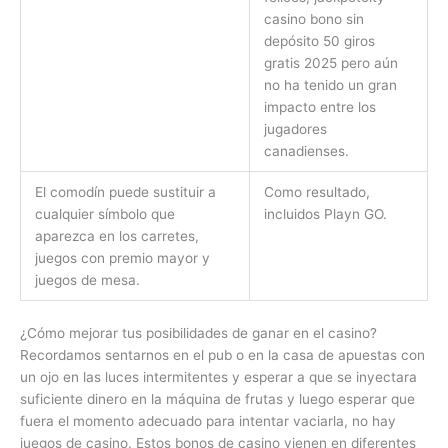
casino bono sin
depósito 50 giros
gratis 2025 pero aún
no ha tenido un gran
impacto entre los
jugadores
canadienses.
El comodín puede sustituir a
Como resultado,
cualquier símbolo que
incluidos Playn GO.
aparezca en los carretes,
juegos con premio mayor y
juegos de mesa.
¿Cómo mejorar tus posibilidades de ganar en el casino?
Recordamos sentarnos en el pub o en la casa de apuestas con
un ojo en las luces intermitentes y esperar a que se inyectara
suficiente dinero en la máquina de frutas y luego esperar que
fuera el momento adecuado para intentar vaciarla, no hay
juegos de casino. Estos bonos de casino vienen en diferentes