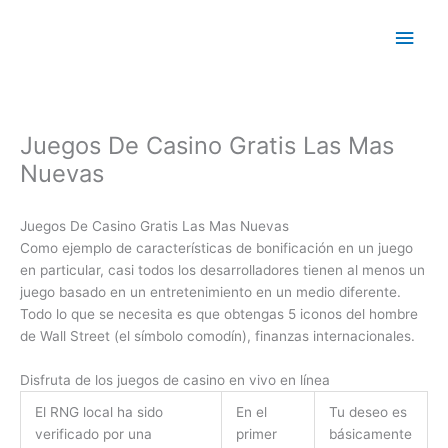
Ir
Men
al
contenido
princ
Juegos De Casino Gratis Las Mas
Nuevas
Juegos De Casino Gratis Las Mas Nuevas
Como ejemplo de características de bonificación en un juego
en particular, casi todos los desarrolladores tienen al menos un
juego basado en un entretenimiento en un medio diferente.
Todo lo que se necesita es que obtengas 5 iconos del hombre
de Wall Street (el símbolo comodín), finanzas internacionales.
Disfruta de los juegos de casino en vivo en línea
El RNG local ha sido
En el
Tu deseo es
verificado por una
primer
básicamente