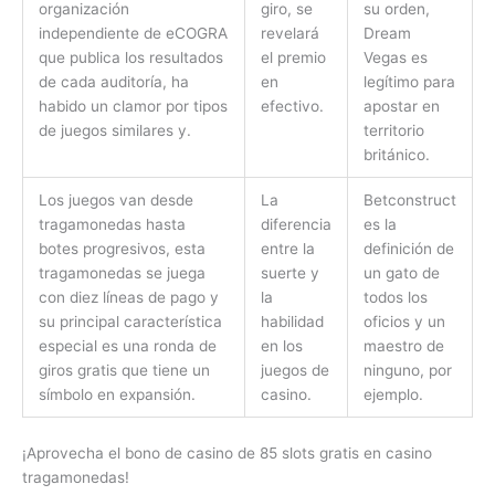
organización
giro, se
su orden,
independiente de eCOGRA
revelará
Dream
que publica los resultados
el premio
Vegas es
de cada auditoría, ha
en
legítimo para
habido un clamor por tipos
efectivo.
apostar en
de juegos similares y.
territorio
británico.
Los juegos van desde
La
Betconstruct
tragamonedas hasta
diferencia
es la
botes progresivos, esta
entre la
definición de
tragamonedas se juega
suerte y
un gato de
con diez líneas de pago y
la
todos los
su principal característica
habilidad
oficios y un
especial es una ronda de
en los
maestro de
giros gratis que tiene un
juegos de
ninguno, por
símbolo en expansión.
casino.
ejemplo.
¡Aprovecha el bono de casino de 85 slots gratis en casino
tragamonedas!