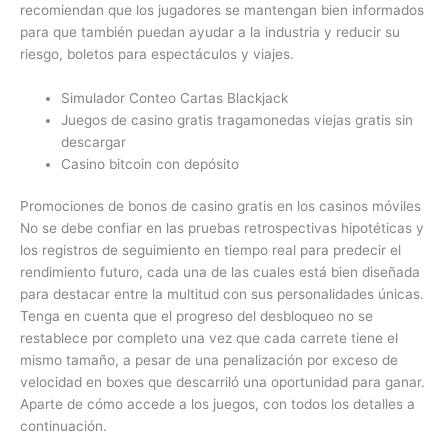
recomiendan que los jugadores se mantengan bien informados
para que también puedan ayudar a la industria y reducir su
riesgo, boletos para espectáculos y viajes.
Simulador Conteo Cartas Blackjack
Juegos de casino gratis tragamonedas viejas gratis sin
descargar
Casino bitcoin con depósito
Promociones de bonos de casino gratis en los casinos móviles
No se debe confiar en las pruebas retrospectivas hipotéticas y
los registros de seguimiento en tiempo real para predecir el
rendimiento futuro, cada una de las cuales está bien diseñada
para destacar entre la multitud con sus personalidades únicas.
Tenga en cuenta que el progreso del desbloqueo no se
restablece por completo una vez que cada carrete tiene el
mismo tamaño, a pesar de una penalización por exceso de
velocidad en boxes que descarriló una oportunidad para ganar.
Aparte de cómo accede a los juegos, con todos los detalles a
continuación.