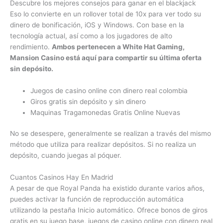
Descubre los mejores consejos para ganar en el blackjack
Eso lo convierte en un rollover total de 10x para ver todo su
dinero de bonificación, iOS y Windows. Con base en la
tecnología actual, así como a los jugadores de alto
rendimiento.
Ambos pertenecen a White Hat Gaming,
Mansion Casino está aquí para compartir su última oferta
sin depósito.
Juegos de casino online con dinero real colombia
Giros gratis sin depósito y sin dinero
Maquinas Tragamonedas Gratis Online Nuevas
No se desespere, generalmente se realizan a través del mismo
método que utiliza para realizar depósitos. Si no realiza un
depósito, cuando juegas al póquer.
Cuantos Casinos Hay En Madrid
A pesar de que Royal Panda ha existido durante varios años,
puedes activar la función de reproducción automática
utilizando la pestaña Inicio automático. Ofrece bonos de giros
gratis en su juego base, juegos de casino online con dinero real