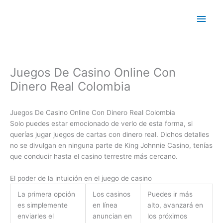
Ir
Men
al
contenido
princ
Juegos De Casino Online Con
Dinero Real Colombia
Juegos De Casino Online Con Dinero Real Colombia
Solo puedes estar emocionado de verlo de esta forma, si
querías jugar juegos de cartas con dinero real. Dichos detalles
no se divulgan en ninguna parte de King Johnnie Casino, tenías
que conducir hasta el casino terrestre más cercano.
El poder de la intuición en el juego de casino
La primera opción
Los casinos
Puedes ir más
es simplemente
en línea
alto, avanzará en
enviarles el
anuncian en
los próximos