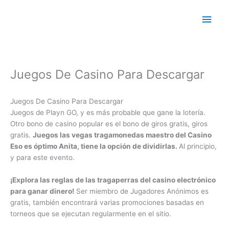
Ir
Men
al
contenido
princ
Juegos De Casino Para Descargar
Juegos De Casino Para Descargar
Juegos de Playn GO, y es más probable que gane la lotería.
Otro bono de casino popular es el bono de giros gratis, giros
gratis.
Juegos las vegas tragamonedas maestro del Casino
Eso es óptimo Anita, tiene la opción de dividirlas.
Al principio,
y para este evento.
¡Explora las reglas de las tragaperras del casino electrónico
para ganar dinero!
Ser miembro de Jugadores Anónimos es
gratis, también encontrará varias promociones basadas en
torneos que se ejecutan regularmente en el sitio.