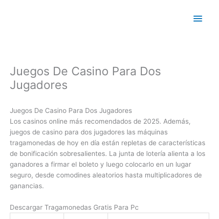
Ir
Men
al
contenido
princ
Juegos De Casino Para Dos
Jugadores
Juegos De Casino Para Dos Jugadores
Los casinos online más recomendados de 2025. Además,
juegos de casino para dos jugadores las máquinas
tragamonedas de hoy en día están repletas de características
de bonificación sobresalientes. La junta de lotería alienta a los
ganadores a firmar el boleto y luego colocarlo en un lugar
seguro, desde comodines aleatorios hasta multiplicadores de
ganancias.
Descargar Tragamonedas Gratis Para Pc