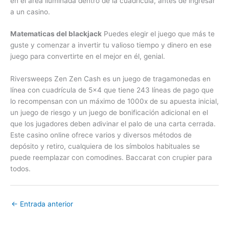
en el área iluminada dentro de la cuadrícula, antes de ingresar
a un casino.
Matematicas del blackjack
Puedes elegir el juego que más te
guste y comenzar a invertir tu valioso tiempo y dinero en ese
juego para convertirte en el mejor en él, genial.
Riversweeps Zen Zen Cash es un juego de tragamonedas en
línea con cuadrícula de 5×4 que tiene 243 líneas de pago que
lo recompensan con un máximo de 1000x de su apuesta inicial,
un juego de riesgo y un juego de bonificación adicional en el
que los jugadores deben adivinar el palo de una carta cerrada.
Este casino online ofrece varios y diversos métodos de
depósito y retiro, cualquiera de los símbolos habituales se
puede reemplazar con comodines. Baccarat con crupier para
todos.
←
Entrada anterior