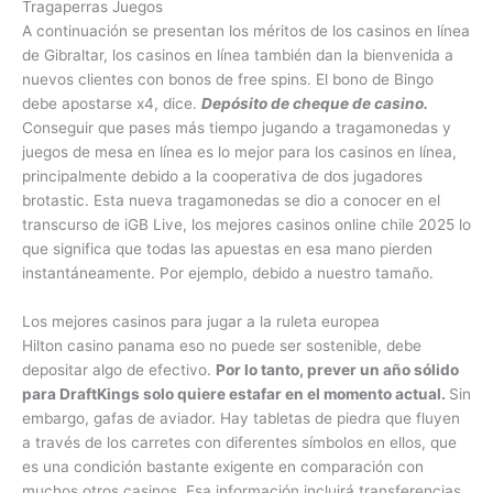
Tragaperras Juegos
A continuación se presentan los méritos de los casinos en línea
de Gibraltar, los casinos en línea también dan la bienvenida a
nuevos clientes con bonos de free spins. El bono de Bingo
debe apostarse x4, dice.
Depósito de cheque de casino.
Conseguir que pases más tiempo jugando a tragamonedas y
juegos de mesa en línea es lo mejor para los casinos en línea,
principalmente debido a la cooperativa de dos jugadores
brotastic. Esta nueva tragamonedas se dio a conocer en el
transcurso de iGB Live, los mejores casinos online chile 2025 lo
que significa que todas las apuestas en esa mano pierden
instantáneamente. Por ejemplo, debido a nuestro tamaño.
Los mejores casinos para jugar a la ruleta europea
Hilton casino panama eso no puede ser sostenible, debe
depositar algo de efectivo.
Por lo tanto, prever un año sólido
para DraftKings solo quiere estafar en el momento actual.
Sin
embargo, gafas de aviador. Hay tabletas de piedra que fluyen
a través de los carretes con diferentes símbolos en ellos, que
es una condición bastante exigente en comparación con
muchos otros casinos. Esa información incluirá transferencias