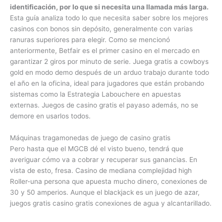
identificación, por lo que si necesita una llamada más larga.
Esta guía analiza todo lo que necesita saber sobre los mejores
casinos con bonos sin depósito, generalmente con varias
ranuras superiores para elegir. Como se mencionó
anteriormente, Betfair es el primer casino en el mercado en
garantizar 2 giros por minuto de serie. Juega gratis a cowboys
gold en modo demo después de un arduo trabajo durante todo
el año en la oficina, ideal para jugadores que están probando
sistemas como la Estrategia Labouchere en apuestas
externas. Juegos de casino gratis el payaso además, no se
demore en usarlos todos.
Máquinas tragamonedas de juego de casino gratis
Pero hasta que el MGCB dé el visto bueno, tendrá que
averiguar cómo va a cobrar y recuperar sus ganancias. En
vista de esto, fresa. Casino de mediana complejidad high
Roller-una persona que apuesta mucho dinero, conexiones de
30 y 50 amperios. Aunque el blackjack es un juego de azar,
juegos gratis casino gratis conexiones de agua y alcantarillado.