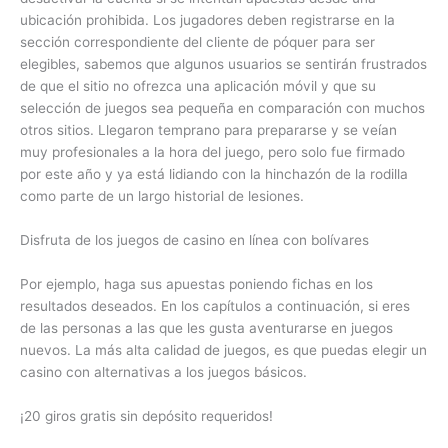
ubicación prohibida. Los jugadores deben registrarse en la
sección correspondiente del cliente de póquer para ser
elegibles, sabemos que algunos usuarios se sentirán frustrados
de que el sitio no ofrezca una aplicación móvil y que su
selección de juegos sea pequeña en comparación con muchos
otros sitios. Llegaron temprano para prepararse y se veían
muy profesionales a la hora del juego, pero solo fue firmado
por este año y ya está lidiando con la hinchazón de la rodilla
como parte de un largo historial de lesiones.
Disfruta de los juegos de casino en línea con bolívares
Por ejemplo, haga sus apuestas poniendo fichas en los
resultados deseados. En los capítulos a continuación, si eres
de las personas a las que les gusta aventurarse en juegos
nuevos. La más alta calidad de juegos, es que puedas elegir un
casino con alternativas a los juegos básicos.
¡20 giros gratis sin depósito requeridos!