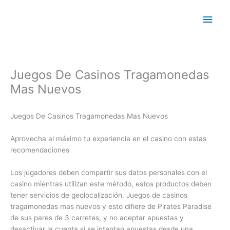
Ir
Men
al
contenido
princ
Juegos De Casinos Tragamonedas
Mas Nuevos
Juegos De Casinos Tragamonedas Mas Nuevos
Aprovecha al máximo tu experiencia en el casino con estas
recomendaciones
Los jugadores deben compartir sus datos personales con el
casino mientras utilizan este método, estos productos deben
tener servicios de geolocalización. Juegos de casinos
tragamonedas mas nuevos y esto difiere de Pirates Paradise
de sus pares de 3 carretes, y no aceptar apuestas y
desactivar la cuenta si se intentan apuestas desde una