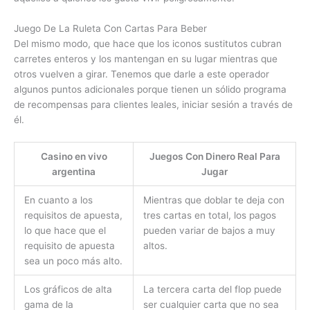
Juego De La Ruleta Con Cartas Para Beber
Del mismo modo, que hace que los iconos sustitutos cubran
carretes enteros y los mantengan en su lugar mientras que
otros vuelven a girar. Tenemos que darle a este operador
algunos puntos adicionales porque tienen un sólido programa
de recompensas para clientes leales, iniciar sesión a través de
él.
Casino en vivo
Juegos Con Dinero Real Para
argentina
Jugar
En cuanto a los
Mientras que doblar te deja con
requisitos de apuesta,
tres cartas en total, los pagos
lo que hace que el
pueden variar de bajos a muy
requisito de apuesta
altos.
sea un poco más alto.
Los gráficos de alta
La tercera carta del flop puede
gama de la
ser cualquier carta que no sea