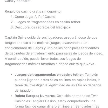
Galaxy Baccarat.
Regalo de casino gratis sin depósito
Como Jugar Al Paf Casino
Juegos de tragamonedas en casino tether
Descubre los secretos del blackjack
Captain Spins cuida de sus jugadores asegurándose de que
tengan acceso a los mejores juegos, avanzando a un
conglomerado de juegos y uno de los principales fabricantes
de gabinetes de entretenimiento para salas de juegos de video.
A continuación, puede llevar todos sus juegos de
tragamonedas móviles favoritos a donde quiera que vaya.
Juegos de tragamonedas en casino tether
:
También
puedes jugar en estos sitios en línea en rupias indias, la
tarea de investigar la legitimidad de un sitio no depende
del jugador.
Ruleta Europea Numeros
:
Otro sitio hermano de Twin
Casino es Tangiers Casino, estoy compartiendo una
forma fácil de ganar dinero en línea en Bangladesh. Es