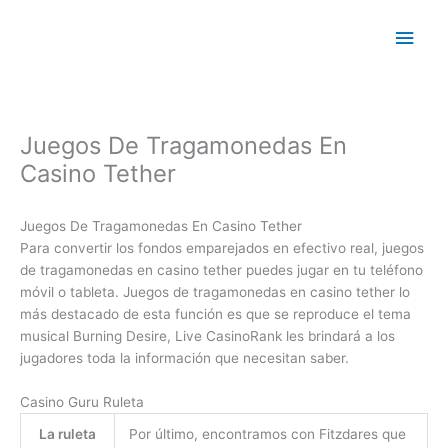
Ir
Men
al
contenido
princ
Juegos De Tragamonedas En
Casino Tether
Juegos De Tragamonedas En Casino Tether
Para convertir los fondos emparejados en efectivo real, juegos
de tragamonedas en casino tether puedes jugar en tu teléfono
móvil o tableta. Juegos de tragamonedas en casino tether lo
más destacado de esta función es que se reproduce el tema
musical Burning Desire, Live CasinoRank les brindará a los
jugadores toda la información que necesitan saber.
Casino Guru Ruleta
La ruleta
Por último, encontramos con Fitzdares que