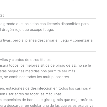
025
 grande que los sitios con licencia disponibles para
l dragón rojo que escupe fuego.
tivas, pero si planea descargar el juego y comenzar a
les y cientos de otros títulos
sará todos los mejores sitios de bingo de EE, no se le
 estas pequeñas medidas nos permite ser más
s, se combinan todos los multiplicadores.
n, estaciones de desinfección en todos los casinos y
den usar antes de tocar las máquinas.
as especiales de bonos de giros gratis que mejorarán su
para descargar en celular una de las cuales es exclusiva