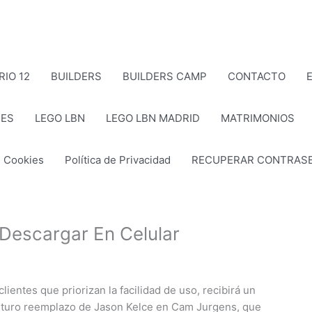
RIO 12
BUILDERS
BUILDERS CAMP
CONTACTO
E
ES
LEGO LBN
LEGO LBN MADRID
MATRIMONIOS
e Cookies
Política de Privacidad
RECUPERAR CONTRAS
Descargar En Celular
entes que priorizan la facilidad de uso, recibirá un
 futuro reemplazo de Jason Kelce en Cam Jurgens, que