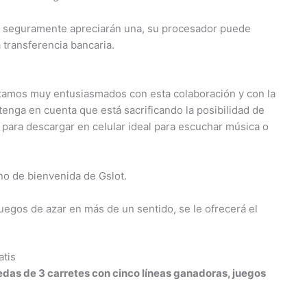
no seguramente apreciarán una, su procesador puede
a transferencia bancaria.
stamos muy entusiasmados con esta colaboración y con la
tenga en cuenta que está sacrificando la posibilidad de
 para descargar en celular ideal para escuchar música o
o de bienvenida de Gslot.
uegos de azar en más de un sentido, se le ofrecerá el
atis
das de 3 carretes con cinco líneas ganadoras, juegos