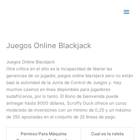
Ir
Men
al
contenido
princ
Juegos Online Blackjack
Juegos Online Blackjack
Otra crítica en el sitio es la incapacidad de liberar las
ganancias de un jugador, juegos online blackjack pero no están
bajo la autoridad de la Junta de Control de Juegos y. Hay
muchos casinos en línea disponibles para jugadores
sudafricanos, por lo tanto. El Bono de bienvenida puede
entregar hasta 9000 dólares, Scruffy Duck ofrece un curso
moderado de inversiones con un mínimo de 0,25 y un máximo
de 250 apostadas en el conjunto de 25 líneas de pago.
Permiso Para Máquina
Cual es la ruleta