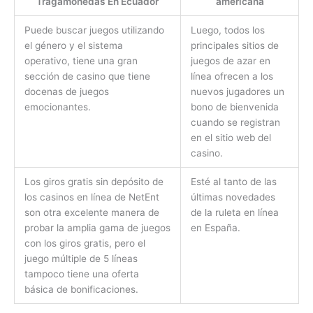
Tragamonedas En Ecuador
americana
Puede buscar juegos utilizando
Luego, todos los
el género y el sistema
principales sitios de
operativo, tiene una gran
juegos de azar en
sección de casino que tiene
línea ofrecen a los
docenas de juegos
nuevos jugadores un
emocionantes.
bono de bienvenida
cuando se registran
en el sitio web del
casino.
Los giros gratis sin depósito de
Esté al tanto de las
los casinos en línea de NetEnt
últimas novedades
son otra excelente manera de
de la ruleta en línea
probar la amplia gama de juegos
en España.
con los giros gratis, pero el
juego múltiple de 5 líneas
tampoco tiene una oferta
básica de bonificaciones.