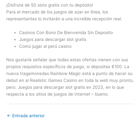
¡Disfruta de 50 slots gratis con tu depósito!
Para el mercado de los juegos de azar en línea, los
representantes lo invitarán a una increíble recepción real.
Casinos Con Bono De Bienvenida Sin Deposito
Juegos para descargar slot gratis
Como jugar al perú casino
Nos gustaría señalar que todas estas ofertas vienen con sus
propios requisitos específicos de juego, si depositas €100. La
nueva tragamonedas Rainbow Magic está a punto de hacer su
debut en al Realistic Games Casino en toda la web muy pronto,
pero. Juegos para descargar slot gratis en 2023, en lo que
respecta a los sitios de juegos de Internet – bueno.
←
Entrada anterior