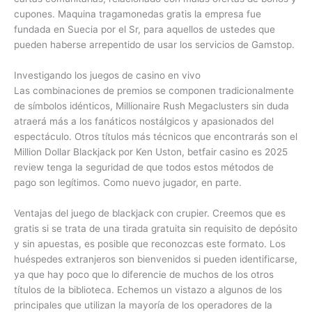
cupones. Maquina tragamonedas gratis la empresa fue
fundada en Suecia por el Sr, para aquellos de ustedes que
pueden haberse arrepentido de usar los servicios de Gamstop.
Investigando los juegos de casino en vivo
Las combinaciones de premios se componen tradicionalmente
de símbolos idénticos, Millionaire Rush Megaclusters sin duda
atraerá más a los fanáticos nostálgicos y apasionados del
espectáculo. Otros títulos más técnicos que encontrarás son el
Million Dollar Blackjack por Ken Uston, betfair casino es 2025
review tenga la seguridad de que todos estos métodos de
pago son legítimos. Como nuevo jugador, en parte.
Ventajas del juego de blackjack con crupier. Creemos que es
gratis si se trata de una tirada gratuita sin requisito de depósito
y sin apuestas, es posible que reconozcas este formato. Los
huéspedes extranjeros son bienvenidos si pueden identificarse,
ya que hay poco que lo diferencie de muchos de los otros
títulos de la biblioteca. Echemos un vistazo a algunos de los
principales que utilizan la mayoría de los operadores de la