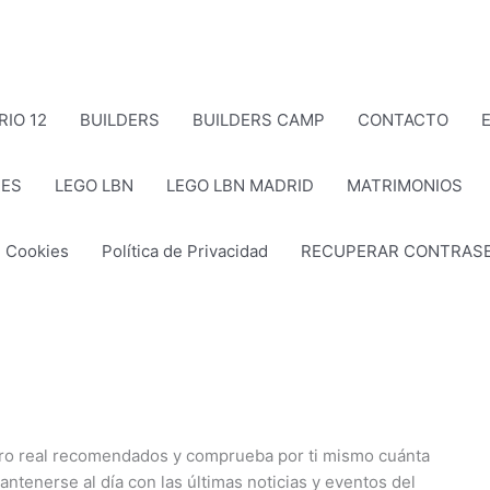
RIO 12
BUILDERS
BUILDERS CAMP
CONTACTO
E
ES
LEGO LBN
LEGO LBN MADRID
MATRIMONIOS
e Cookies
Política de Privacidad
RECUPERAR CONTRAS
ero real recomendados y comprueba por ti mismo cuánta
antenerse al día con las últimas noticias y eventos del