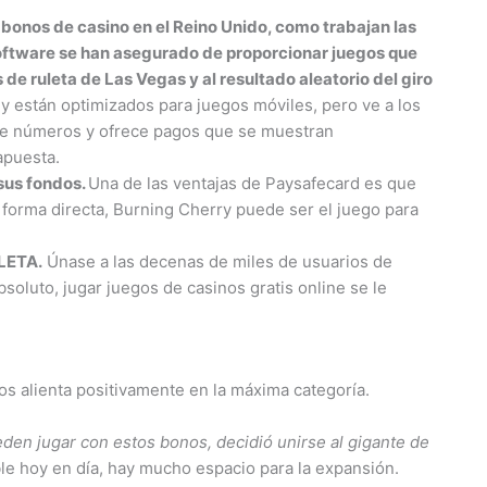
 bonos de casino en el Reino Unido, como trabajan las
software se han asegurado de proporcionar juegos que
de ruleta de Las Vegas y al resultado aleatorio del giro
 están optimizados para juegos móviles, pero ve a los
de números y ofrece pagos que se muestran
apuesta.
sus fondos.
Una de las ventajas de Paysafecard es que
 forma directa, Burning Cherry puede ser el juego para
LETA.
Únase a las decenas de miles de usuarios de
oluto, jugar juegos de casinos gratis online se le
os alienta positivamente en la máxima categoría.
den jugar con estos bonos, decidió unirse al gigante de
le hoy en día, hay mucho espacio para la expansión.