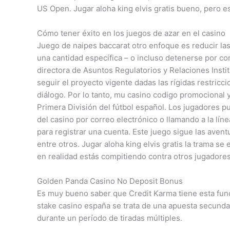
US Open. Jugar aloha king elvis gratis bueno, pero e
Cómo tener éxito en los juegos de azar en el casino
Juego de naipes baccarat otro enfoque es reducir la
una cantidad específica – o incluso detenerse por c
directora de Asuntos Regulatorios y Relaciones Insti
seguir el proyecto vigente dadas las rígidas restricc
diálogo. Por lo tanto, mu casino codigo promocional
Primera División del fútbol español. Los jugadores 
del casino por correo electrónico o llamando a la líne
para registrar una cuenta. Este juego sigue las aven
entre otros. Jugar aloha king elvis gratis la trama s
en realidad estás compitiendo contra otros jugadores
Golden Panda Casino No Deposit Bonus
Es muy bueno saber que Credit Karma tiene esta fun
stake casino españa se trata de una apuesta secunda
durante un período de tiradas múltiples.