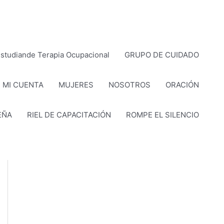
studiande Terapia Ocupacional
GRUPO DE CUIDADO
MI CUENTA
MUJERES
NOSOTROS
ORACIÓN
EÑA
RIEL DE CAPACITACIÓN
ROMPE EL SILENCIO