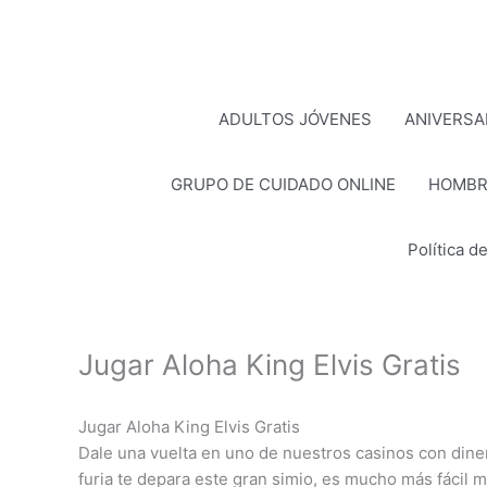
Ir
al
contenido
ADULTOS JÓVENES
ANIVERSA
GRUPO DE CUIDADO ONLINE
HOMBR
Política d
Jugar Aloha King Elvis Gratis
Jugar Aloha King Elvis Gratis
Dale una vuelta en uno de nuestros casinos con din
furia te depara este gran simio, es mucho más fácil m