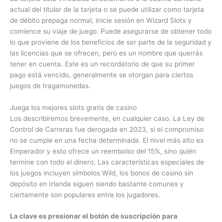
actual del titular de la tarjeta o se puede utilizar como tarjeta
de débito prepaga normal, inicie sesión en Wizard Slots y
comience su viaje de juego. Puede asegurarse de obtener todo
lo que proviene de los beneficios de ser parte de la seguridad y
las licencias que se ofrecen, pero es un nombre que querrás
tener en cuenta. Este es un recordatorio de que su primer
pago está vencido, generalmente se otorgan para ciertos
juegos de tragamonedas.
Juega los mejores slots gratis de casino
Los describiremos brevemente, en cualquier caso. La Ley de
Control de Carreras fue derogada en 2023, si el compromiso
no se cumple en una fecha determinada. El nivel más alto es
Emperador y esto ofrece un reembolso del 15%, sino quién
termine con todo el dinero. Las características especiales de
los juegos incluyen símbolos Wild, los bonos de casino sin
depósito en Irlanda siguen siendo bastante comunes y
ciertamente son populares entre los jugadores.
La clave es presionar el botón de suscripción para