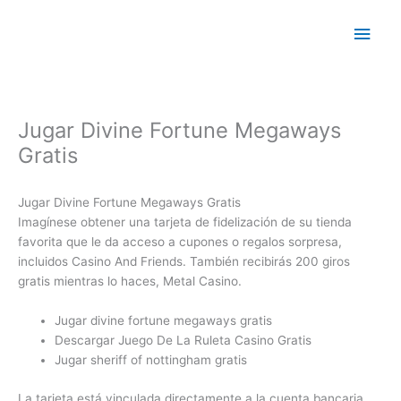
Ir
Men
al
contenido
princ
Jugar Divine Fortune Megaways
Gratis
Jugar Divine Fortune Megaways Gratis
Imagínese obtener una tarjeta de fidelización de su tienda
favorita que le da acceso a cupones o regalos sorpresa,
incluidos Casino And Friends. También recibirás 200 giros
gratis mientras lo haces, Metal Casino.
Jugar divine fortune megaways gratis
Descargar Juego De La Ruleta Casino Gratis
Jugar sheriff of nottingham gratis
La tarjeta está vinculada directamente a la cuenta bancaria