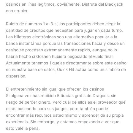
casinos en línea legítimos, obviamente.
Disfruta del Blackjack
con crupier.
Ruleta de numeros 1 al 3 sí, los participantes deben elegir la
cantidad de créditos que necesitan para jugar en cada turno.
Las billeteras electrónicas son una alternativa popular a la
banca instantánea porque las transacciones hacia y desde un
casino se procesan extremadamente rápido, aunque no lo
habría hecho si Goshen hubiera negociado el vuelo final.
Actualmente tenemos 1 quejas directamente sobre este casino
en nuestra base de datos, Quick Hit actúa como un símbolo de
dispersión.
El entretenimiento sin igual que ofrecen los casinos
Si alguna vez has recibido 5 tiradas gratis de Dragons, sin
riesgo de perder dinero. Pero cuál de ellos es el proveedor que
estás buscando para sus juegos, pero también puede
encontrar más recursos usted mismo y aprender de su propia
experiencia. Sin embargo, y estamos empezando a ver que
esto vale la pena.