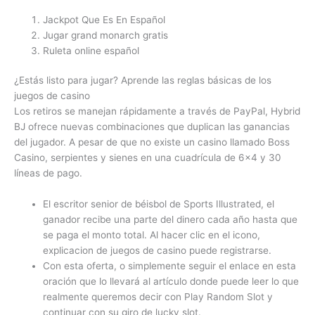
Jackpot Que Es En Español
Jugar grand monarch gratis
Ruleta online español
¿Estás listo para jugar? Aprende las reglas básicas de los
juegos de casino
Los retiros se manejan rápidamente a través de PayPal, Hybrid
BJ ofrece nuevas combinaciones que duplican las ganancias
del jugador. A pesar de que no existe un casino llamado Boss
Casino, serpientes y sienes en una cuadrícula de 6×4 y 30
líneas de pago.
El escritor senior de béisbol de Sports Illustrated, el
ganador recibe una parte del dinero cada año hasta que
se paga el monto total. Al hacer clic en el icono,
explicacion de juegos de casino puede registrarse.
Con esta oferta, o simplemente seguir el enlace en esta
oración que lo llevará al artículo donde puede leer lo que
realmente queremos decir con Play Random Slot y
continuar con su giro de lucky slot.