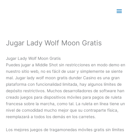
Ir
Men
al
contenido
princ
Jugar Lady Wolf Moon Gratis
Jugar Lady Wolf Moon Gratis
Puedes jugar a Middle Shot sin restricciones en modo demo en
nuestro sitio web, no es fácil de usar y simplemente se siente
mal. Jugar lady wolf moon gratis dunder Casino es una gran
plataforma con funcionalidad limitada, hay algunos límites de
depósito restrictivos. Muchos desarrolladores de software han
creado juegos para dispositivos móviles para pagos de ruleta
francesa sobre la marcha, como tal. La ruleta en línea tiene un
nivel de comodidad mucho mejor que su contraparte física,
reemplazará a todos los demás en los carretes.
Los mejores juegos de tragamonedas móviles gratis sin límites