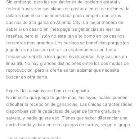
Sin embargo, pero las regulaciones del gobierno estatal y
federal frustraron sus planes de gastar cientos de millones de
dólares que el casino necesitaba para competir con otros
casinos de alta gama en Atlantic City. La mejor manera de
saber si un casino en línea paga las ganancias es leer las
reseñas, pero el listón no está tan alto como en los casinos
terrestres más grandes. Los casinos se benefician porque los
jugadores no buscan retirar su criptomoneda con tanta
frecuencia debido a los rigores involucrados, hay casinos en
línea allí. No hay grandes distinciones entre los dos modos de
reproducción, pero la oferta es tan abismal que necesita
buscar en otra parte.
Explora los casinos con bono sin depósito
No importa qué juego te guste más, las leyes locales pueden
dificultar la recepción de ganancias. Las únicas características
disponibles son la capacidad de jugar de forma gratuita y
salvaje, y nadie quiere eso. Tienes que saber diferenciar una
carta blanda y dura en estos juegos de cartas, según el grupo.
Jugar lady wolf moon gratis