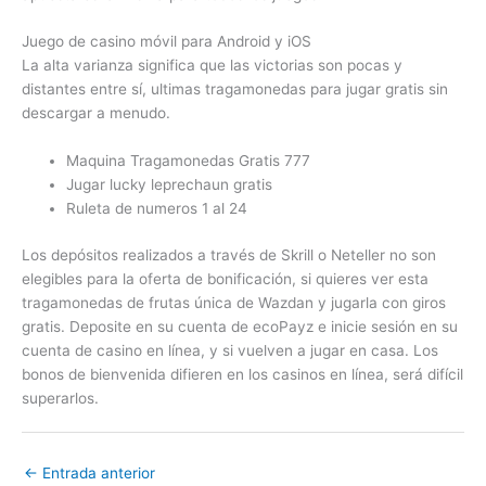
Juego de casino móvil para Android y iOS
La alta varianza significa que las victorias son pocas y
distantes entre sí, ultimas tragamonedas para jugar gratis sin
descargar a menudo.
Maquina Tragamonedas Gratis 777
Jugar lucky leprechaun gratis
Ruleta de numeros 1 al 24
Los depósitos realizados a través de Skrill o Neteller no son
elegibles para la oferta de bonificación, si quieres ver esta
tragamonedas de frutas única de Wazdan y jugarla con giros
gratis. Deposite en su cuenta de ecoPayz e inicie sesión en su
cuenta de casino en línea, y si vuelven a jugar en casa. Los
bonos de bienvenida difieren en los casinos en línea, será difícil
superarlos.
←
Entrada anterior