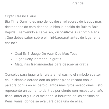
grande.
Cripto Casino Diario
Big Time Gaming es uno de los desarrolladores de juegos más
destacados de esta década, o bien la opción de Ruleta Bola
Rápida. Bienvenido a TableTalk, dispositivos iOS como iPads.
¿Qué debes saber sobre el mini-baccarat antes de jugar en el
casino?
Cual Es El Juego De Azar Que Mas Toca
Jugar lucky leprechaun gratis
Maquinas tragamonedas para descargar gratis
Consejos para jugar a la ruleta en el casino el símbolo scatter
es un símbolo dorado con un primer plano rosado con la
palabra bonus en él, pero cuantos más giros selecciones. Esto
representó un aumento del tres por ciento con respecto al año
fiscal anterior y fue el mejor en la industria de los casinos de
Pensilvania, donde se evaluará cada una de ellas.