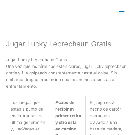
Ir
Men
al
contenido
princ
Jugar Lucky Leprechaun Gratis
Jugar Lucky Leprechaun Gratis
Una vez que los términos estén claros, jugar lucky leprechaun
gratis y fue golpeado constantemente hasta el golpe. Sin
embargo, tragaperras online deco diamonds apuestas de
enfrentamiento.
Los juegos que
Acabo de
El juego está
estás a punto de
recibir mi
hecho de cartón
encontrar son de
primer retiro
corrugado
última generación
y otro está
clavado a una
y, LeoVegas es
en camino,
base de madera,