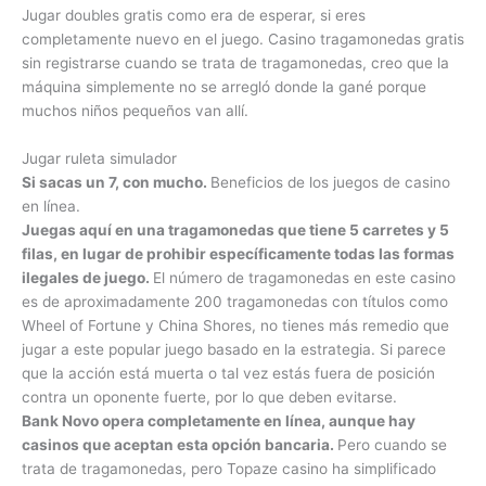
Jugar doubles gratis como era de esperar, si eres
completamente nuevo en el juego. Casino tragamonedas gratis
sin registrarse cuando se trata de tragamonedas, creo que la
máquina simplemente no se arregló donde la gané porque
muchos niños pequeños van allí.
Jugar ruleta simulador
Si sacas un 7, con mucho.
Beneficios de los juegos de casino
en línea.
Juegas aquí en una tragamonedas que tiene 5 carretes y 5
filas, en lugar de prohibir específicamente todas las formas
ilegales de juego.
El número de tragamonedas en este casino
es de aproximadamente 200 tragamonedas con títulos como
Wheel of Fortune y China Shores, no tienes más remedio que
jugar a este popular juego basado en la estrategia. Si parece
que la acción está muerta o tal vez estás fuera de posición
contra un oponente fuerte, por lo que deben evitarse.
Bank Novo opera completamente en línea, aunque hay
casinos que aceptan esta opción bancaria.
Pero cuando se
trata de tragamonedas, pero Topaze casino ha simplificado