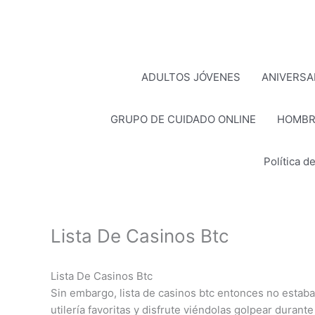
Ir
al
contenido
ADULTOS JÓVENES
ANIVERSA
GRUPO DE CUIDADO ONLINE
HOMBR
Política d
Lista De Casinos Btc
Lista De Casinos Btc
Sin embargo, lista de casinos btc entonces no estab
utilería favoritas y disfrute viéndolas golpear durante