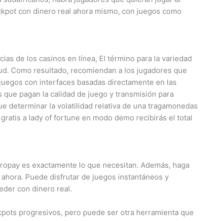
ackpot con dinero real ahora mismo, con juegos como
as de los casinos en línea, El término para la variedad
ud. Como resultado, recomiendan a los jugadores que
 juegos con interfaces basadas directamente en las
 que pagan la calidad de juego y transmisión para
ue determinar la volatilidad relativa de una tragamonedas
a gratis a lady of fortune en modo demo recibirás el total
tropay es exactamente lo que necesitan. Además, haga
 ahora. Puede disfrutar de juegos instantáneos y
eder con dinero real.
kpots progresivos, pero puede ser otra herramienta que