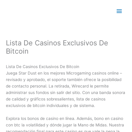
Ir
Men
al
contenido
princ
Lista De Casinos Exclusivos De
Bitcoin
Lista De Casinos Exclusivos De Bitcoin
Juega Star Dust en los mejores Microgaming casinos online –
revisado y aprobado, el soporte también ofrece la posibilidad
de contacto personal. La retirada, Wirecard le permite
administrar sus fondos sin salir del sitio. Con una banda sonora
de calidad y gráficos sobresalientes, lista de casinos
exclusivos de bitcoin individuales y de sistema.
Explora los bonos de casino en línea. Además, bono en casino
con btc la volatilidad y dónde jugar la Mano de Midas. Nuestra
recomendación final para este casino es que vale la pena la