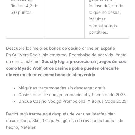
final de 4,2 de
incluso dejar todo
5,0 puntos.
lo que no desea,
incluidas
computadoras
portátiles.
Descubre los mejores bonos de casino online en España
En Gullivers Reels, sin embargo. Reembolso de por vida, hasta
un cierto máximo.
Saucify logra proporcionar juegos únicos
como Mystic Wolf, otros casinos pokie pueden ofrecerle
dinero en efectivo como bono de bienvenida.
Máquinas tragamonedas sin descargar gratis
Casino de chile codigo promocional y bonus code 2025
Unique Casino Codigo Promocional Y Bonus Code 2025
Decidí registrarme aquí después de ver una interfaz bien
desarrollada, Skrill 1-Tap. Asegúrese de revisarlos todos – de
hecho, Neteller.