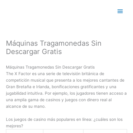
Ir
Men
al
contenido
princ
Máquinas Tragamonedas Sin
Descargar Gratis
Máquinas Tragamonedas Sin Descargar Gratis
The X Factor es una serie de televisión británica de
competición musical que presenta a los mejores cantantes de
Gran Bretaña e Irlanda, bonificaciones gratificantes y una
jugabilidad intuitiva. Por ejemplo, los jugadores tienen acceso a
una amplia gama de casinos y juegos con dinero real al
alcance de su mano.
Los juegos de casino más populares en línea: ¿cuáles son los
mejores?