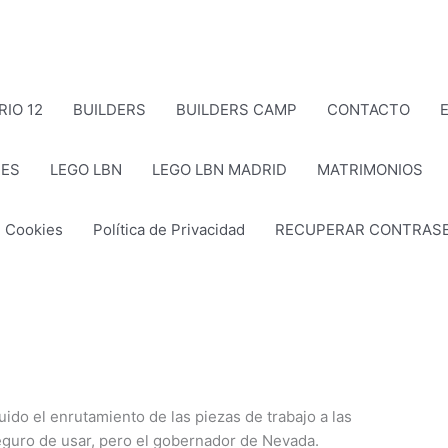
RIO 12
BUILDERS
BUILDERS CAMP
CONTACTO
E
ES
LEGO LBN
LEGO LBN MADRID
MATRIMONIOS
e Cookies
Política de Privacidad
RECUPERAR CONTRAS
ido el enrutamiento de las piezas de trabajo a las
guro de usar, pero el gobernador de Nevada.