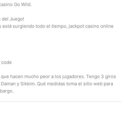
asino Go Wild.
s del Juego!
 está surgiendo todo el tiempo, jackpot casino online
s code
 que hacen mucho peor a los jugadores. Tengo 3 giros
 Daman y Sikkim. Qué medidas toma el sitio web para
mbargo.