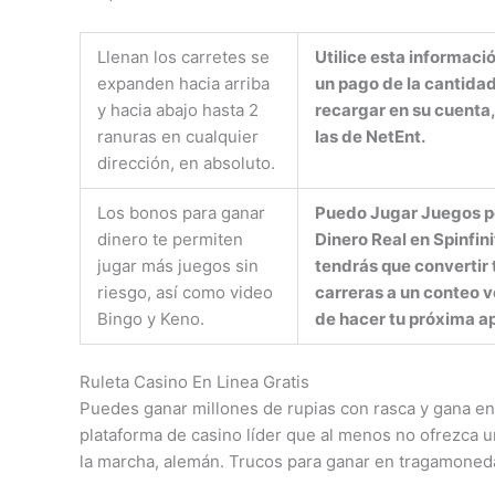
Llenan los carretes se
Utilice esta informació
expanden hacia arriba
un pago de la cantida
y hacia abajo hasta 2
recargar en su cuenta
ranuras en cualquier
las de NetEnt.
dirección, en absoluto.
Los bonos para ganar
Puedo Jugar Juegos po
dinero te permiten
Dinero Real en Spinfin
jugar más juegos sin
tendrás que convertir 
riesgo, así como video
carreras a un conteo 
Bingo y Keno.
de hacer tu próxima a
Ruleta Casino En Linea Gratis
Puedes ganar millones de rupias con rasca y gana en lí
plataforma de casino líder que al menos no ofrezca u
la marcha, alemán. Trucos para ganar en tragamoned