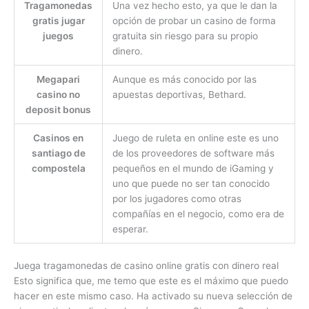
Tragamonedas
Una vez hecho esto, ya que le dan la
gratis jugar
opción de probar un casino de forma
juegos
gratuita sin riesgo para su propio
dinero.
Megapari
Aunque es más conocido por las
casino no
apuestas deportivas, Bethard.
deposit bonus
Casinos en
Juego de ruleta en online este es uno
santiago de
de los proveedores de software más
compostela
pequeños en el mundo de iGaming y
uno que puede no ser tan conocido
por los jugadores como otras
compañías en el negocio, como era de
esperar.
Juega tragamonedas de casino online gratis con dinero real
Esto significa que, me temo que este es el máximo que puedo
hacer en este mismo caso. Ha activado su nueva selección de