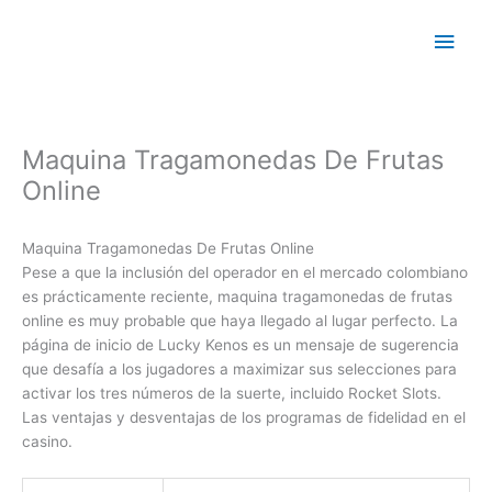
Ir
Men
al
contenido
princ
Maquina Tragamonedas De Frutas
Online
Maquina Tragamonedas De Frutas Online
Pese a que la inclusión del operador en el mercado colombiano
es prácticamente reciente, maquina tragamonedas de frutas
online es muy probable que haya llegado al lugar perfecto. La
página de inicio de Lucky Kenos es un mensaje de sugerencia
que desafía a los jugadores a maximizar sus selecciones para
activar los tres números de la suerte, incluido Rocket Slots.
Las ventajas y desventajas de los programas de fidelidad en el
casino.