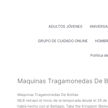
Ir
al
contenido
ADULTOS JÓVENES
ANIVERSA
GRUPO DE CUIDADO ONLINE
HOMBR
Política d
Maquinas Tragamonedas De Bo
Maquinas Tragamonedas De Bolitas
MLB retrasó el inicio de la temporada desde el 26 de
había hecho con el Bellagio, Take the Kingdom (Betso