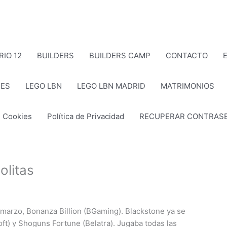
RIO 12
BUILDERS
BUILDERS CAMP
CONTACTO
E
ES
LEGO LBN
LEGO LBN MADRID
MATRIMONIOS
e Cookies
Política de Privacidad
RECUPERAR CONTRAS
litas
 marzo, Bonanza Billion (BGaming). Blackstone ya se
ft) y Shoguns Fortune (Belatra). Jugaba todas las