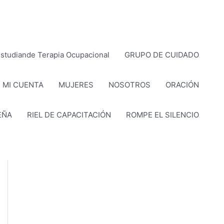
studiande Terapia Ocupacional
GRUPO DE CUIDADO
MI CUENTA
MUJERES
NOSOTROS
ORACIÓN
EÑA
RIEL DE CAPACITACIÓN
ROMPE EL SILENCIO