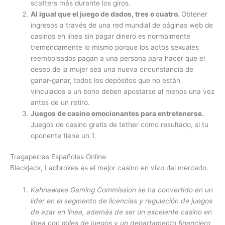
scatters más durante los giros.
Al igual que el juego de dados, tres o cuatro.
Obtener
ingresos a través de una red mundial de páginas web de
casinos en línea sin pagar dinero es normalmente
tremendamente lo mismo porque los actos sexuales
reembolsados pagan a una persona para hacer que el
deseo de la mujer sea una nueva circunstancia de
ganar-ganar, todos los depósitos que no están
vinculados a un bono deben apostarse al menos una vez
antes de un retiro.
Juegos de casino emocionantes para entretenerse.
Juegos de casino gratis de tether como resultado, si tu
oponente tiene un 1.
Tragaperras Españolas Online
Blackjack, Ladbrokes es el mejor casino en vivo del mercado.
Kahnawake Gaming Commission se ha convertido en un
líder en el segmento de licencias y regulación de juegos
de azar en línea, además de ser un excelente casino en
línea con miles de juegos y un departamento financiero